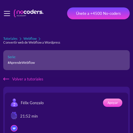
Únete a +4500 No-coders
Tutoriales
Webflow
Convertir web de Webflow a Wordpress
Serie:
#AprendeWebflow
Volver a tutoriales
Félix Gonzalo
Apoyar
21:52 min