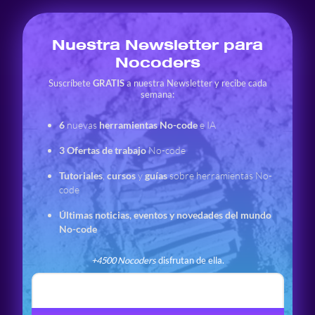
Nuestra Newsletter para
Nocoders
Suscríbete
GRATIS
a nuestra Newsletter y recibe cada
semana:
6
nuevas
herramientas No-code
e IA
3
Ofertas de trabajo
No-code
Tutoriales
,
cursos
y
guías
sobre herramientas No-
code
Últimas noticias, eventos y novedades del mundo
No-code
+4500 Nocoders
disfrutan de ella.