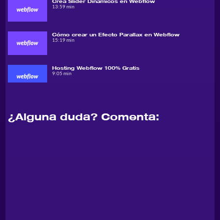
Crea Slider Dinámicos en Webflow
13:59 min
Cómo crear un Efecto Parallax en Webflow
15:19 min
Hosting Webflow 100% Gratis
9:05 min
Diseñar un Carousel Infinito en Webflow
8:47 min
¿Alguna duda? Comenta:
Crear web multilenguaje en Webflow sin uso de
herramientas externas
14 min
Añadir botones dinámicos para compartir en Redes
Sociales en tu Web
9:05 min