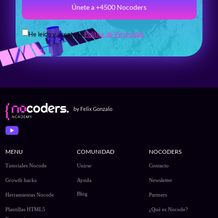
Únete a +4500 Nocoders
He leído y acepto la
Política de Privacidad.
by Felix Gonzalo
MENU
COMUNIDAD
NOCODERS
Tutoriales Nocode
Unirse
Contacto
Growth hacks
Ayuda
Newsletter
Blog
Herramientas Nocode
Partners
Plantillas HTML5
¿Qué es Nocode?