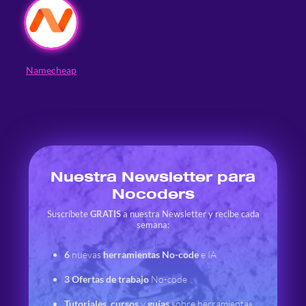
Namecheap
Nuestra Newsletter para
Nocoders
Suscríbete
GRATIS
a nuestra Newsletter y recibe cada
semana:
6
nuevas
herramientas No-code
e IA
3
Ofertas de trabajo
No-code
Tutoriales
,
cursos
y
guías
sobre herramientas