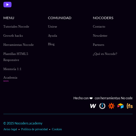
MENU
COMUNIDAD
NOCODERS
Tutoriales Nocode
Unirse
Contacto
Growth hacks
Ayuda
Newsletter
Blog
Herramientas Nocode
Partners
Plantillas HTML5
¿Qué es Nocode?
Responsive
Mentoría 1:1
Academia
SOON
Hecho con
❤️
con herramientas No code
© 2025 Nocoders.academy
·
·
Aviso legal
Política de privacidad
Cookies