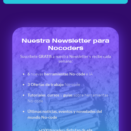
Nuestra Newsletter para
Nocoders
Suscríbete
GRATIS
a nuestra Newsletter y recibe cada
semana:
6
nuevas
herramientas No-code
e IA
3
Ofertas de trabajo
No-code
Tutoriales
,
cursos
y
guías
sobre herramientas
No-code
Últimas noticias, eventos y novedades del
mundo No-code
+4500 Nocoders
disfrutan de ella.