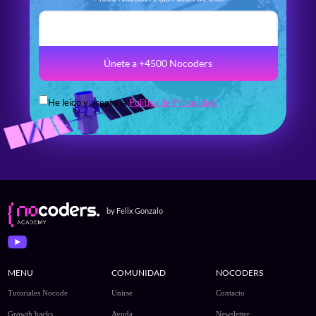
Únete a +4500 Nocoders
He leído y acepto la
Política de Privacidad.
by Felix Gonzalo
MENU
COMUNIDAD
NOCODERS
Tutoriales Nocode
Unirse
Contacto
Growth hacks
Ayuda
Newsletter